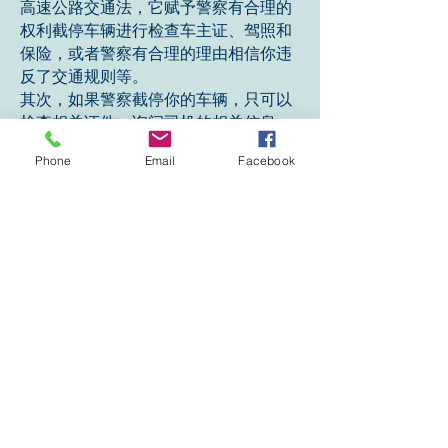
高速公路交通法，它赋予警察有合理的
权利截停车辆进行检查车主证、驾照和
保险，或者警察有合理的理由相信你违
反了交通规则等。
其次，如果警察截停你的车辆，只可以
检查相关证件，询问司机的相关信息，
但是警察不可以随意检查车辆，或者随
Phone
Email
Facebook
便盘问乘客的身份。 因为乘客不是司
机，他没有义务出示自己的身份，除非
警察有合理怀疑他涉及到刑事罪行。
当然，如果警察截停你的车辆的时候，
有可能是违反交通安全法，或者是涉及
刑事检控。当你被警察截停后，你会被
清楚地告知是什么原因，如果是刑事检
控，你需要清楚地表明你需要和你的律
师沟通，警察必须提供给你合理的时间
让你和律师沟通，而且保持隐私。
被刑事检控时你的法律权利